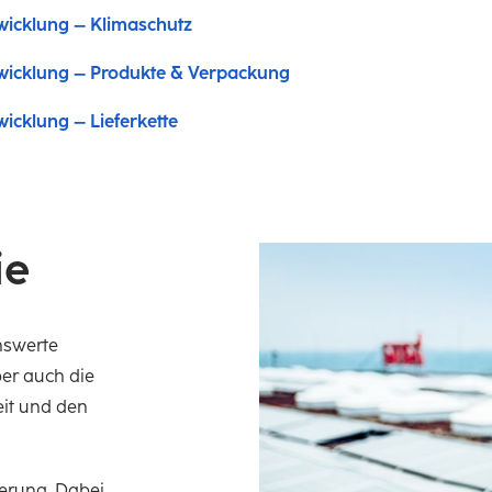
wicklung – Klimaschutz
wicklung – Produkte & Verpackung
icklung – Lieferkette
ie
enswerte
ber auch die
it und den
ierung. Dabei