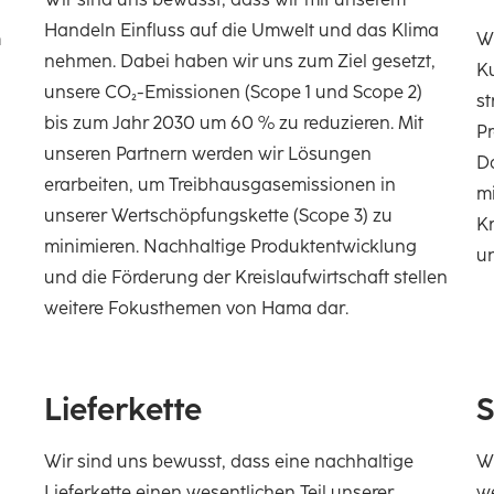
Handeln Einfluss auf die Umwelt und das Klima
m
Wi
nehmen. Dabei haben wir uns zum Ziel gesetzt,
K
unsere CO₂-Emissionen (Scope 1 und Scope 2)
st
bis zum Jahr 2030 um 60 % zu reduzieren. Mit
Pr
unseren Partnern werden wir Lösungen
D
erarbeiten, um Treibhausgasemissionen in
mi
unserer Wertschöpfungskette (Scope 3) zu
Kr
minimieren. Nachhaltige Produktentwicklung
u
und die Förderung der Kreislaufwirtschaft stellen
weitere Fokusthemen von Hama dar.
Lieferkette
S
Wir sind uns bewusst, dass eine nachhaltige
W
Lieferkette einen wesentlichen Teil unserer
we