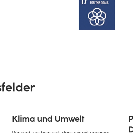
felder
Klima und Umwelt
P
D
Wir sind uns bewusst, dass wir mit unserem